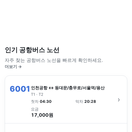
인기 공항버스 노선
자주 찾는 공항버스 노선을 빠르게 확인하세요.
더보기
→
6001
인천공항 ↔ 동대문/충무로/서울역/용산
T1 · T2
›
첫차
04:30
막차
20:28
요금
17,000원