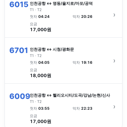
6015
인천공항 ↔ 명동/을지로/마포/공덕
T1 · T2
›
첫차
04:24
막차
20:26
요금
17,000원
6701
인천공항 ↔ 시청/광화문
T1 · T2
›
첫차
04:05
막차
19:16
요금
18,000원
6009
인천공항 ↔ 헬리오시티/도곡/강남/논현/신사
T1 · T2
›
첫차
03:55
막차
22:23
요금
17,000원