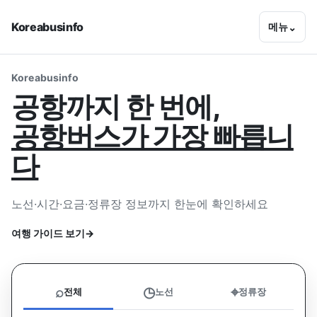
Koreabusinfo
메뉴
⌄
Koreabusinfo
공항까지 한 번에,
공항버스가 가장 빠릅니
다
노선·시간·요금·정류장 정보까지 한눈에 확인하세요
여행 가이드 보기
→
노선, 정류장, 목적지를 검색하세요
⌕
◷
⌖
전체
노선
정류장