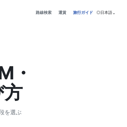
路線検索
運賃
旅行ガイド
◎
日本語
⌄
IM・
び方
段を選ぶ