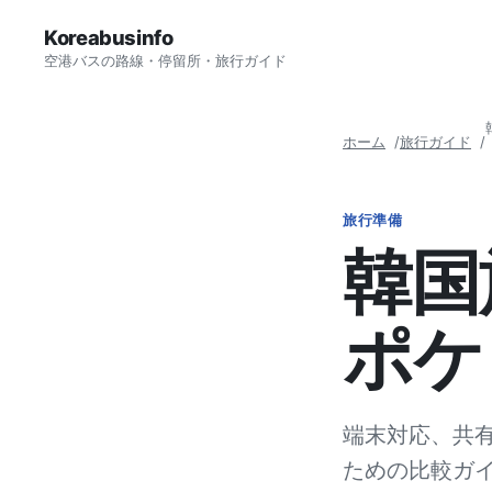
Koreabusinfo
空港バスの路線・停留所・旅行ガイド
ホーム
旅行ガイド
旅行準備
韓国
ポケ
端末対応、共
ための比較ガ