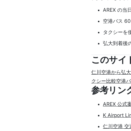
AREX の
空港バス 6
タクシーを
弘大到着後
このサイ
仁川空港から弘大
クシー比較
空港バ
参考リン
AREX 公式
K Airport
仁川空港 交