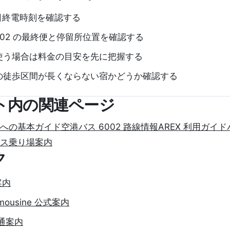
当日終電時刻を確認する
002 の最終便と停留所位置を確認する
使う場合は料金の目安を先に把握する
の徒歩区間が長くならない宿かどうか確認する
ト内の関連ページ
への基本ガイド
空港バス 6002 路線情報
AREX 利用ガイド
ス乗り場案内
ク
案内
 Limousine 公式案内
通案内