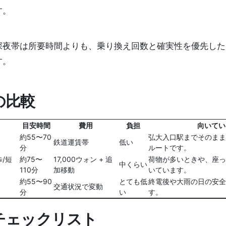
す。
深夜帯は所要時間よりも、乗り換え回数と確実性を優先した
す。
の比較
目安時間
費用
負担
向いてい
約55〜70
弘大入口駅までそのまま
鉄道運賃帯
低い
分
ルートです。
歩/短
約75〜
17,000ウォン + 追
荷物が多いときや、座っ
中くらい
110分
加移動
いています。
約55〜90
とても低
終電後や大雨の日の安全
交通状況で変動
分
い
す。
チェックリスト