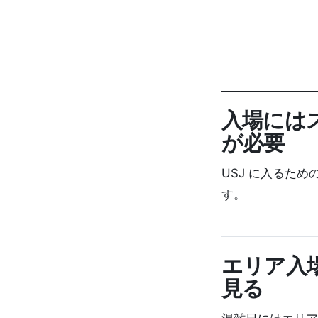
入場には
が必要
USJ に入るた
す。
エリア入
見る