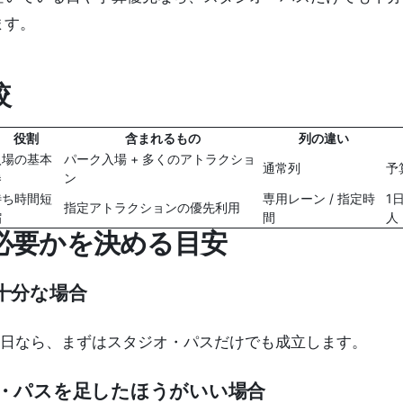
ます。
較
役割
含まれるもの
列の違い
入場の基本
パーク入場 + 多くのアトラクショ
通常列
予
券
ン
待ち時間短
専用レーン / 指定時
1
指定アトラクションの優先利用
縮
間
人
必要かを決める目安
十分な場合
日なら、まずはスタジオ・パスだけでも成立します。
・パスを足したほうがいい場合