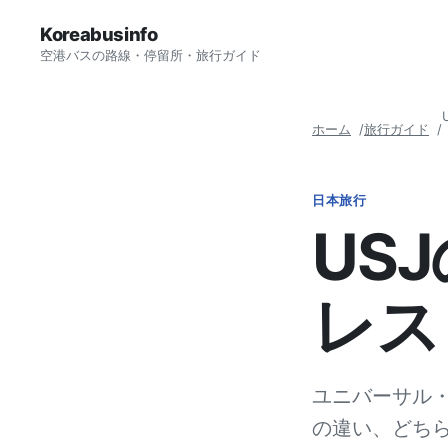
Koreabusinfo
空港バスの路線・停留所・旅行ガイド
ホーム
旅行ガイド
日本旅行
US
レス
ユニバーサル
の違い、どち