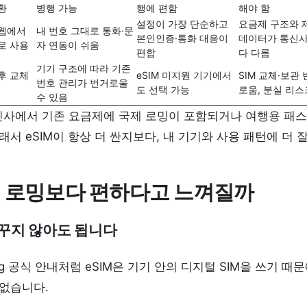
환
병행 가능
행에 편함
해야 함
설정이 가장 단순하고
요금제 구조와 
·웹에서
내 번호 그대로 통화·문
본인인증·통화 대응이
데이터가 통신
로 사용
자 연동이 쉬움
편함
다 다름
기기 구조에 따라 기존
후 교체
eSIM 미지원 기기에서
SIM 교체·보관
번호 관리가 번거로울
도 선택 가능
로움, 분실 리스
수 있음
통신사에서 기존 요금제에 국제 로밍이 포함되거나 여행용 패스
래서 eSIM이 항상 더 싼지보다, 내 기기와 사용 패턴에 더 
M이 로밍보다 편하다고 느껴질까
바꾸지 않아도 됩니다
ung 공식 안내처럼 eSIM은 기기 안의 디지털 SIM을 쓰기 
 없습니다.