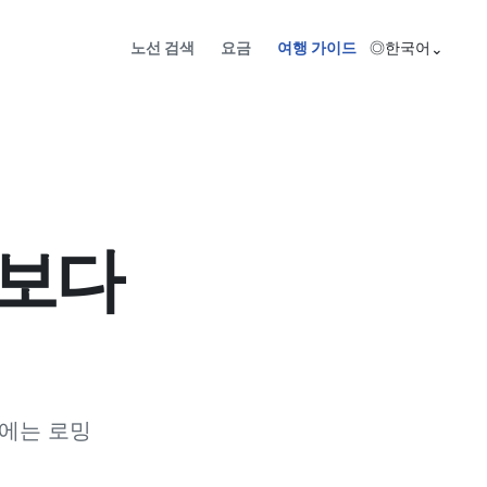
노선 검색
요금
여행 가이드
◎
한국어
⌄
밍보다
우에는 로밍