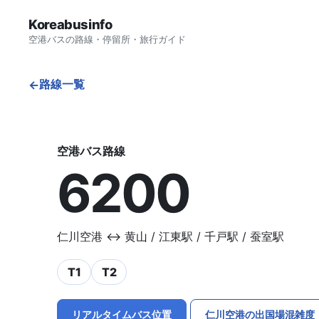
Koreabusinfo
空港バスの路線・停留所・旅行ガイド
路線一覧
←
空港バス路線
6200
仁川空港 ↔ 黄山 / 江東駅 / 千戸駅 / 蚕室駅
T1
T2
リアルタイムバス位置
仁川空港の出国場混雑度