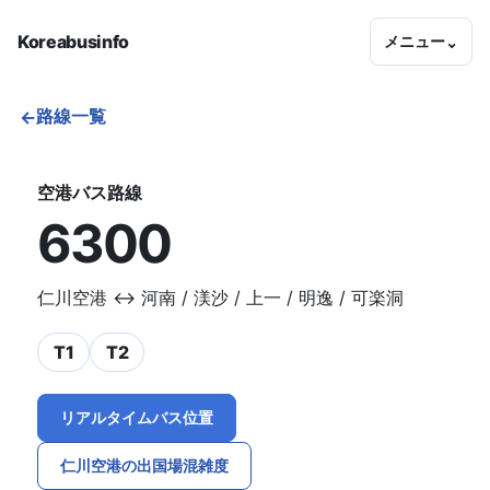
Koreabusinfo
メニュー
⌄
路線一覧
←
空港バス路線
6300
仁川空港 ↔ 河南 / 渼沙 / 上一 / 明逸 / 可楽洞
T1
T2
リアルタイムバス位置
仁川空港の出国場混雑度