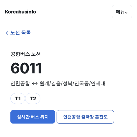
Koreabusinfo
메뉴
⌄
노선 목록
←
공항버스 노선
6011
인천공항 ↔ 월계/길음/성북/안국동/연세대
T1
T2
실시간 버스 위치
인천공항 출국장 혼잡도