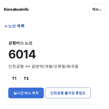
Koreabusinfo
메뉴
⌄
노선 목록
←
공항버스 노선
6014
인천공항 ↔ 광명역/개봉/오류동/화곡동
T1
T2
실시간 버스 위치
인천공항 출국장 혼잡도