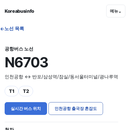
Koreabusinfo
메뉴
⌄
노선 목록
←
공항버스 노선
N6703
인천공항 ↔ 반포/삼성역/잠실/동서울터미널/광나루역
T1
T2
실시간 버스 위치
인천공항 출국장 혼잡도
첫차